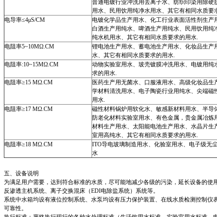
普通电镀行业冲洗用去离子水、纺织印染用除硬
用水、民用饮用纯净水用水、其它有相同水质要
电导率
≤4μS/CM
电镀化学品生产用水、化工行业表面活性剂生产
白酒生产用纯水、啤酒生产用纯水、民用饮用纯
纯水机用水、其它有相同水质要求的用水
.
电阻率
5~10MΩ.CM
锂电池生产用水、蓄电池生产用水、化妆品生产
水、其它有相同水质要求的用水
.
电阻率
:10~15MΩ.CM
动物实验室用水、玻壳镀膜冲洗用水、电镀用纯
求的用水
.
电阻率
≥15 MΩ.CM
医药生产用无菌水、口服液用水、高级化妆品生
学材料清洗用水、电子陶瓷行业用纯水、尖端磁
用水
.
电阻率
≥17 MΩ.CM
磁性材料锅炉用软化水、敏感新材料用水、半导
防老化材料实验室用水、有色金属，贵金属冶炼
材料生产用水、太阳能电池生产用水、水晶片生
室用高纯水、其它有相同水质要求的用水
.
电阻率
≥18 MΩ.CM
ITO
导电玻璃制造用水、化验室用水、电子级无
水
五、设备说明
为满足用户需要，达到符合标准的水质，尽可能地减少各级的污染，延长设备的使
反渗透主机系统、离子交换混床（
EDI
电除盐系统）系统等。
系统中水箱均设有液位控制系统、水泵均设有压力保护装置、在线水质检测控制仪
可靠性。