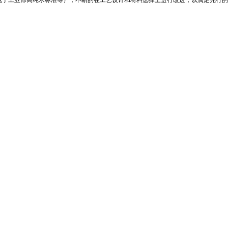
电子工业部高纯水标准等），不断的在工艺设计和材料选择上进行改进，以满足先行的