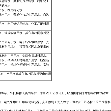
脱盐纯水、聚脂切片用纯水、精细化工
求的用水
.
用水、医用纯化水、
净水用水、普通化妆品生产用水、血透
用水、电厂锅炉用纯水、化工厂配料用
水、镀膜玻璃用水、其它有相同水质要
产用去离子水、电子行业镀膜用水、光
性材料用纯水、其它有相同水质要求的
体材料生产用水、尖端金属材料用水、
用水、钠米级新材料生产用水、航空新
产用水、超纯化学试剂生产用水、实验
尘布生产用水等其它有相同水质要求的用
用寿命、降低操作人员的维护工作量
.
在工艺设计上，取达国家自来水标准的水为源水
表、电气采用
PLC
可编程控制器，真正做到了无人职守，同时在工艺选材上采用推荐和