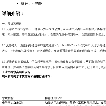
颜色 :
不锈钢
详细介绍：
一、反渗透概述
1.1 反渗透又称逆渗透，一种以压力差为推动力，从溶液中分离出溶剂的膜分离
液，即浓缩液。若用反渗透处理海水，在膜的低压侧得到淡水，在高压侧得到卤水
1.2 反渗透时，溶剂的渗透速率即液流能量N为：N＝Kh(Δp－Δπ)式中Kh为水
浓度；R为摩尔气体常数；T为绝对温度。反渗透通常使用非对称膜和复合膜。反渗
1.3 反渗透膜能截留水中的各种无机离子、胶体物质和大分子溶质，从而取得净
水处理，并与离子交换结合制取高纯水，目前其应用范围正在扩大，已开始用于乳
工业用纯水高纯水设备
:
纯水和高纯水水质指标和使用行业推荐：
水质指标
推荐使用行业
电导率
≤10μS/CM
动物饮用水
(
医药
)
、普通化工原料配料用水、食