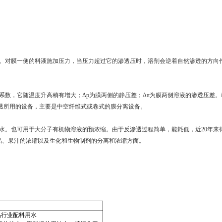
操作。对膜一侧的料液施加压力，当压力超过它的渗透压时，溶剂会逆着自然渗透的方
。
力渗透系数，它随温度升高稍有增大；Δp为膜两侧的静压差；Δπ为膜两侧溶液的渗透压差
透所用的设备，主要是中空纤维式或卷式的膜分离设备。
制的水。也可用于大分子有机物溶液的预浓缩。由于反渗透过程简单，能耗低，近20年
品、果汁的浓缩以及生化和生物制剂的分离和浓缩方面。
品行业配料用水