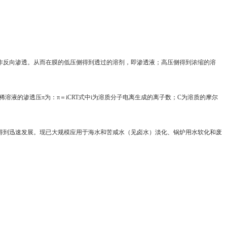
向作反向渗透。从而在膜的低压侧得到透过的溶剂，即渗透液；高压侧得到浓缩的溶
。稀溶液的渗透压π为：π＝iCRT式中i为溶质分子电离生成的离子数；C为溶质的摩尔
来得到迅速发展。现已大规模应用于海水和苦咸水（见卤水）淡化、锅炉用水软化和废